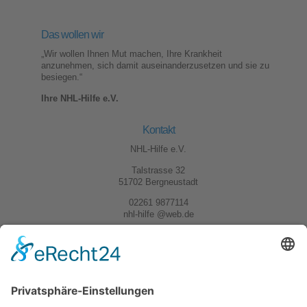
Das wollen wir
„Wir wollen Ihnen Mut machen, Ihre Krankheit
anzunehmen, sich damit auseinanderzusetzen und sie zu
besiegen.“
Ihre NHL-Hilfe e.V.
Kontakt
NHL-Hilfe e.V.
Talstrasse 32
51702 Bergneustadt
02261 9877114
nhl-hilfe @web.de
Kontakt