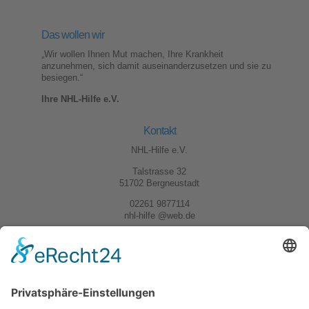
Das wollen wir
„Wir wollen Ihnen Mut machen, Ihre Krankheit
anzunehmen, sich damit auseinanderzusetzen und sie zu
besiegen.“
Ihre NHL-Hilfe e.V.
Kontakt
NHL-Hilfe e.V.
Talstrasse 32
51702 Bergneustadt
02261 9877114
nhl-hilfe @web.de
Kontakt