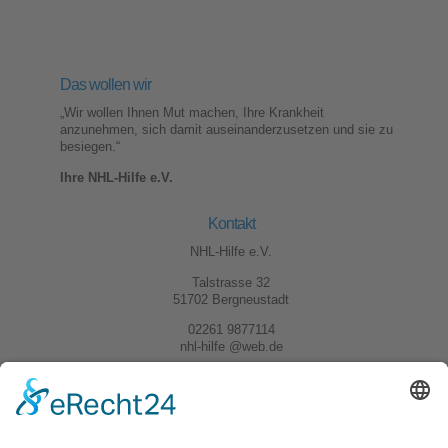
Das wollen wir
„Wir wollen Ihnen Mut machen, Ihre Krankheit
anzunehmen, sich damit auseinanderzusetzen und sie zu
besiegen.“
Ihre NHL-Hilfe e.V.
Kontakt
NHL-Hilfe e.V.
Talstrasse 32
51702 Bergneustadt
02261 9877114
nhl-hilfe @web.de