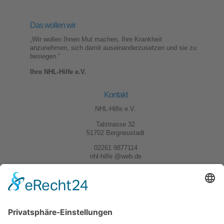
Das wollen wir
„Wir wollen Ihnen Mut machen, Ihre Krankheit
anzunehmen, sich damit auseinanderzusetzen und sie zu
besiegen.“
Ihre NHL-Hilfe e.V.
Kontakt
NHL-Hilfe e.V.
Talstrasse 32
51702 Bergneustadt
02261 9877114
nhl-hilfe @web.de
Kontakt