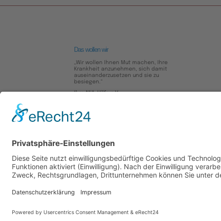
Das wollen wir
„Wir wollen Ihnen Mut machen, Ihre
Krankheit anzunehmen, sich damit
auseinanderzusetzen und sie zu
besiegen.“
Ihre NHL-Hilfe e.V.
Datenschutz