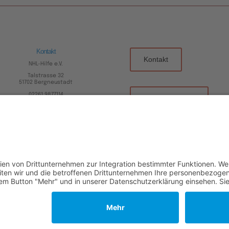
Kontakt
Kontakt
NHL-Hilfe e.V.
Talstrasse 32
51702 Bergneustadt
02261 9877114
Mitglied werden
nhl-hilfe @web.de
Spenden
Impressum